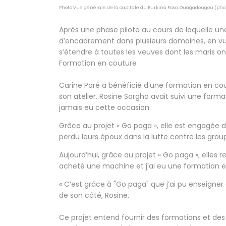
Photo Vue générale de la capitale du Burkina Faso, Ouagadougou (photo
Après une phase pilote au cours de laquelle u
d’encadrement dans plusieurs domaines, en vue 
s’étendre à toutes les veuves dont les maris ont
Formation en couture
Carine Paré a bénéficié d’une formation en cou
son atelier. Rosine Sorgho avait suivi une format
jamais eu cette occasion.
Grâce au projet « Go paga », elle est engagée 
perdu leurs époux dans la lutte contre les grou
Aujourd’hui, grâce au projet « Go paga », elles 
acheté une machine et j’ai eu une formation en
« C’est grâce à "Go paga" que j’ai pu enseigner d
de son côté, Rosine.
Ce projet entend fournir des formations et de